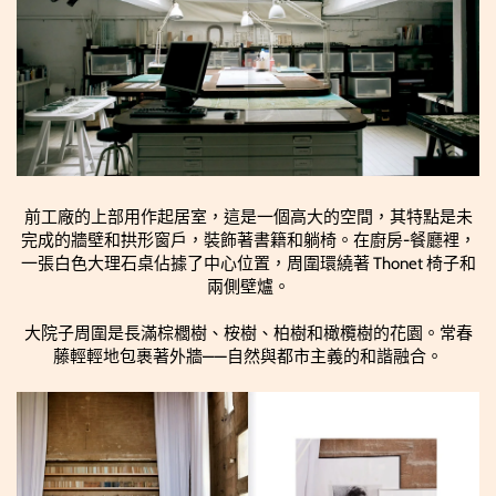
前工廠的上部用作起居室，這是一個高大的空間，其特點是未
完成的牆壁和拱形窗戶，裝飾著書籍和躺椅。在廚房-餐廳裡，
一張白色大理石桌佔據了中心位置，周圍環繞著 Thonet 椅子和
兩側壁爐。
大院子周圍是長滿棕櫚樹、桉樹、柏樹和橄欖樹的花園。常春
藤輕輕地包裹著外牆——自然與都市主義的和諧融合。